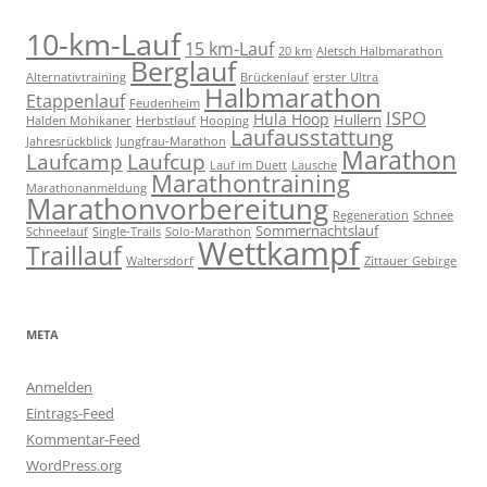
10-km-Lauf
15 km-Lauf
20 km
Aletsch Halbmarathon
Berglauf
Alternativtraining
Brückenlauf
erster Ultra
Halbmarathon
Etappenlauf
Feudenheim
ISPO
Hula Hoop
Hullern
Halden Mohikaner
Herbstlauf
Hooping
Laufausstattung
Jahresrückblick
Jungfrau-Marathon
Marathon
Laufcamp
Laufcup
Lauf im Duett
Lausche
Marathontraining
Marathonanmeldung
Marathonvorbereitung
Regeneration
Schnee
Sommernachtslauf
Schneelauf
Single-Trails
Solo-Marathon
Wettkampf
Traillauf
Waltersdorf
Zittauer Gebirge
META
Anmelden
Eintrags-Feed
Kommentar-Feed
WordPress.org