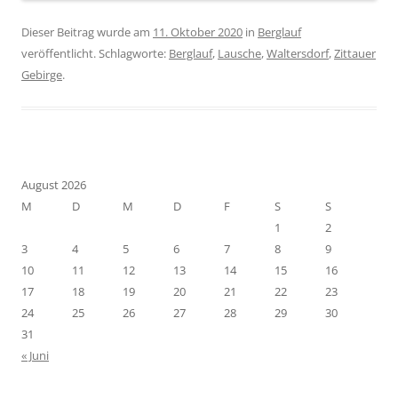
Dieser Beitrag wurde am
11. Oktober 2020
in
Berglauf
veröffentlicht. Schlagworte:
Berglauf
,
Lausche
,
Waltersdorf
,
Zittauer
Gebirge
.
August 2026
M
D
M
D
F
S
S
1
2
3
4
5
6
7
8
9
10
11
12
13
14
15
16
17
18
19
20
21
22
23
24
25
26
27
28
29
30
31
« Juni