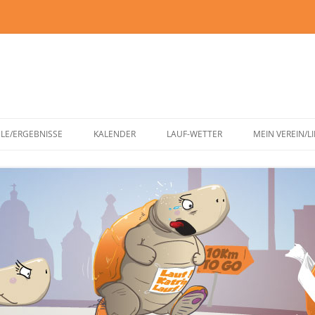
Zum
Inhalt
ELE/ERGEBNISSE
KALENDER
LAUF-WETTER
MEIN VEREIN/L
springen