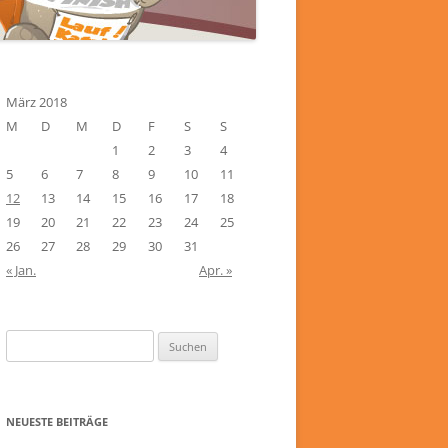
März 2018
M
D
M
D
F
S
S
1
2
3
4
5
6
7
8
9
10
11
12
13
14
15
16
17
18
19
20
21
22
23
24
25
26
27
28
29
30
31
« Jan.
Apr. »
Suchen
nach:
NEUESTE BEITRÄGE