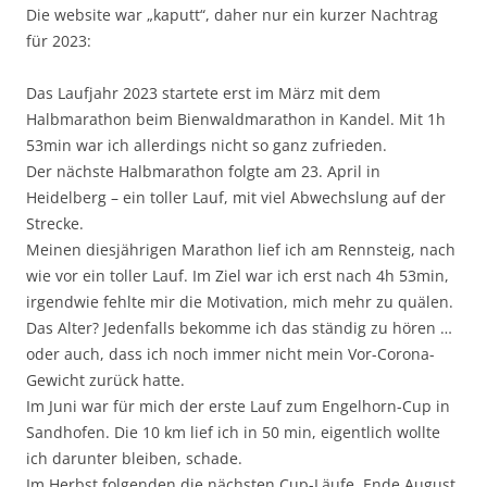
Die website war „kaputt“, daher nur ein kurzer Nachtrag
für 2023:
Das Laufjahr 2023 startete erst im März mit dem
Halbmarathon beim Bienwaldmarathon in Kandel. Mit 1h
53min war ich allerdings nicht so ganz zufrieden.
Der nächste Halbmarathon folgte am 23. April in
Heidelberg – ein toller Lauf, mit viel Abwechslung auf der
Strecke.
Meinen diesjährigen Marathon lief ich am Rennsteig, nach
wie vor ein toller Lauf. Im Ziel war ich erst nach 4h 53min,
irgendwie fehlte mir die Motivation, mich mehr zu quälen.
Das Alter? Jedenfalls bekomme ich das ständig zu hören …
oder auch, dass ich noch immer nicht mein Vor-Corona-
Gewicht zurück hatte.
Im Juni war für mich der erste Lauf zum Engelhorn-Cup in
Sandhofen. Die 10 km lief ich in 50 min, eigentlich wollte
ich darunter bleiben, schade.
Im Herbst folgenden die nächsten Cup-Läufe. Ende August