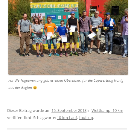
Für die Tageswertung gab es einen Obsteimer, für die Cupwertung Honig
aus der Region
Dieser Beitrag wurde am
15. September 2018
in
Wettkampf 10 km
veröffentlicht. Schlagworte:
10-km-Lauf
,
Laufcup
.