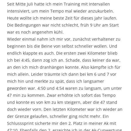
Seit Mitte Juli hatte ich mein Training mit Intervallen
intensiviert, um mein Tempo mal wieder anzukurbeln.
Heute wollte ich meine beste Zeit für dieses Jahr laufen.
Die Bedingungen war nicht schlecht, früh 9 Uhr am Start
war es noch angenehm kühl.
Wieder einmal nahm ich mir vor, zunächst verhaltener zu
beginnen bis die Beine von selbst schneller wollen. Und
endlich klappte es auch. Die ersten zwei Kilometer blieb
ich bei 4:45, dann zog ich an. Schade, dass keiner da war,
an den ich mich dranhängen konnte. Also kämpfte ich für
mich allein. Leider träumte ich dann bei km 6 und 7 vor
mich hin und merkte zu spät, dass ich langsamer
geworden war. 4:50 und 4:54 waren zu langsam, um unter
47 min zu kommen. Zwar erhöhte ich sofort das Tempo
und konnte es von km zu km steigern, aber die 47 stand
doch wieder vorn. Den letzten Kilometer war ich wieder an
der Grenze gelaufen, schneller ging nicht mehr. Ein
Schlusssprint sicherte mir den 2. Platz in meiner Ak mit
47:10. Ebenfalls den 2. erreichte ich in der Ak-Cupwertung.