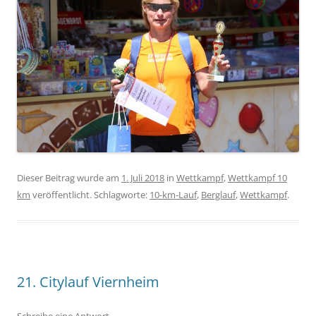
Dieser Beitrag wurde am
1. Juli 2018
in
Wettkampf
,
Wettkampf 10
km
veröffentlicht. Schlagworte:
10-km-Lauf
,
Berglauf
,
Wettkampf
.
21. Citylauf Viernheim