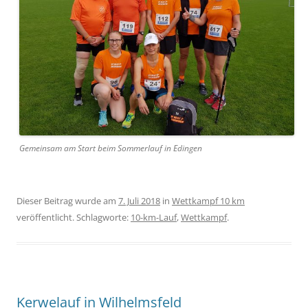
Gemeinsam am Start beim Sommerlauf in Edingen
Dieser Beitrag wurde am
7. Juli 2018
in
Wettkampf 10 km
veröffentlicht. Schlagworte:
10-km-Lauf
,
Wettkampf
.
Kerwelauf in Wilhelmsfeld