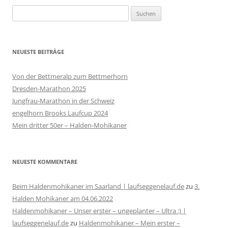
Suchen
nach:
NEUESTE BEITRÄGE
Von der Bettmeralp zum Bettmerhorn
Dresden-Marathon 2025
Jungfrau-Marathon in der Schweiz
engelhorn Brooks Laufcup 2024
Mein dritter 50er – Halden-Mohikaner
NEUESTE KOMMENTARE
Beim Haldenmohikaner im Saarland | laufseggenelauf.de
zu
3.
Halden Mohikaner am 04.06.2022
Haldenmohikaner – Unser erster – ungeplanter – Ultra :) |
laufseggenelauf.de
zu
Haldenmohikaner – Mein erster –