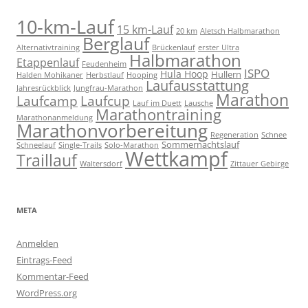
10-km-Lauf
15 km-Lauf
20 km
Aletsch Halbmarathon
Berglauf
Alternativtraining
Brückenlauf
erster Ultra
Halbmarathon
Etappenlauf
Feudenheim
ISPO
Hula Hoop
Hullern
Halden Mohikaner
Herbstlauf
Hooping
Laufausstattung
Jahresrückblick
Jungfrau-Marathon
Marathon
Laufcamp
Laufcup
Lauf im Duett
Lausche
Marathontraining
Marathonanmeldung
Marathonvorbereitung
Regeneration
Schnee
Sommernachtslauf
Schneelauf
Single-Trails
Solo-Marathon
Wettkampf
Traillauf
Waltersdorf
Zittauer Gebirge
META
Anmelden
Eintrags-Feed
Kommentar-Feed
WordPress.org