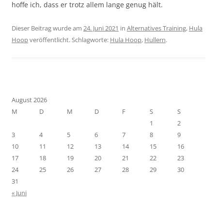
hoffe ich, dass er trotz allem lange genug hält.
Dieser Beitrag wurde am
24. Juni 2021
in
Alternatives Training
,
Hula
Hoop
veröffentlicht. Schlagworte:
Hula Hoop
,
Hullern
.
August 2026
M
D
M
D
F
S
S
1
2
3
4
5
6
7
8
9
10
11
12
13
14
15
16
17
18
19
20
21
22
23
24
25
26
27
28
29
30
31
« Juni