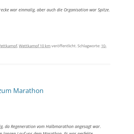
recke war einmalig, aber auch die Organisation war Spitze.
ettkampf
,
Wettkampf 10 km
veröffentlicht. Schlagworte:
10-
 zum Marathon
hig, da Regeneration vom Halbmarathon angesagt war.
en langen Lauf vor dem Marathon. Es war perfekte