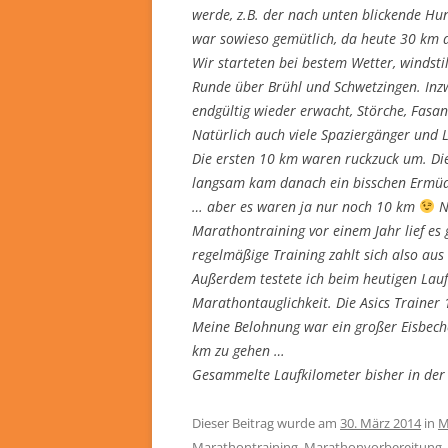
werde, z.B. der nach unten blickende H
war sowieso gemütlich, da heute 30 km 
Wir starteten bei bestem Wetter, windstil
Runde über Brühl und Schwetzingen. Inzwi
endgültig wieder erwacht, Störche, Fasa
Natürlich auch viele Spaziergänger und L
Die ersten 10 km waren ruckzuck um. Di
langsam kam danach ein bisschen Ermüd
… aber es waren ja nur noch 10 km
N
Marathontraining vor einem Jahr lief es
regelmäßige Training zahlt sich also aus
Außerdem testete ich beim heutigen Lauf
Marathontauglichkeit. Die Asics Trainer
Meine Belohnung war ein großer Eisbech
km zu gehen …
Gesammelte Laufkilometer bisher in de
Dieser Beitrag wurde am
30. März 2014
in
M
Marathontraining
,
Marathonvorbereitung
.