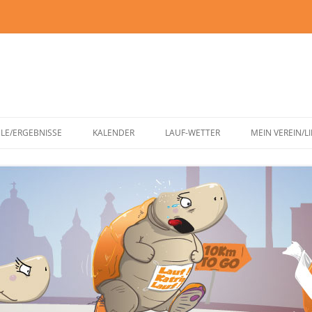
Zum
Inhalt
ELE/ERGEBNISSE
KALENDER
LAUF-WETTER
MEIN VEREIN/L
springen