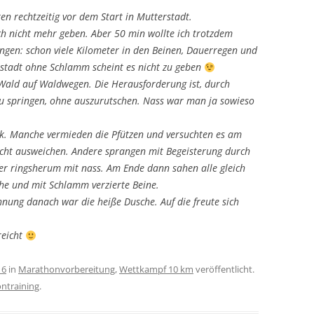
en rechtzeitig vor dem Start in Mutterstadt.
ch nicht mehr geben. Aber 50 min wollte ich trotzdem
ungen: schon viele Kilometer in den Beinen, Dauerregen und
stadt ohne Schlamm scheint es nicht zu geben
ald auf Waldwegen. Die Herausforderung ist, durch
zu springen, ohne auszurutschen. Nass war man ja sowieso
nik. Manche vermieden die Pfützen und versuchten es am
ht ausweichen. Andere sprangen mit Begeisterung durch
ufer ringsherum mit nass. Am Ende dann sahen alle gleich
he und mit Schlamm verzierte Beine.
hnung danach war die heiße Dusche. Auf die freute sich
reicht
16
in
Marathonvorbereitung
,
Wettkampf 10 km
veröffentlicht.
ntraining
.