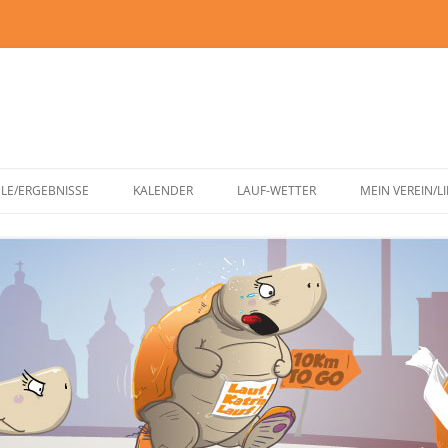
Zum
Inhalt
ELE/ERGEBNISSE
KALENDER
LAUF-WETTER
MEIN VEREIN/L
springen