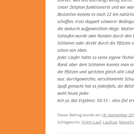
Unser Zeitplan funktionierte und wir war
Bestzeiten konnte es nach 22 km natürli
schaffen, trotz doppelt schwerer Beding
die dadurch aufgeweichten Wege. Mutter
Gelaufen wurde zwei Runden durch den W
Schlamm oder direkt durch die Pfützen 
schon von oben.
Jeder Läufer hatte so seine eigene Tech
Rand, aber dem Schlamm konnte man nic
die Pfützen und spritzten gleich alle Lä
aus: durchgeweichte, verschlammte Schu
Spaß gemacht hat es jedenfalls, die Belo
wohl heute Jeder.
Ach ja, das Ergebnis: 50:33 – also Ziel er
Dieser Beitrag wurde am
18. September 20
Schlagworte:
10-km-Lauf
,
Laufcup
,
Maratho