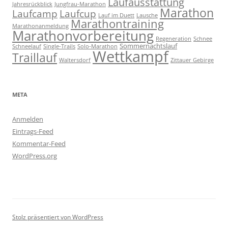
Laufausstattung
Jahresrückblick
Jungfrau-Marathon
Marathon
Laufcamp
Laufcup
Lauf im Duett
Lausche
Marathontraining
Marathonanmeldung
Marathonvorbereitung
Regeneration
Schnee
Sommernachtslauf
Schneelauf
Single-Trails
Solo-Marathon
Wettkampf
Traillauf
Waltersdorf
Zittauer Gebirge
META
Anmelden
Eintrags-Feed
Kommentar-Feed
WordPress.org
Stolz präsentiert von WordPress