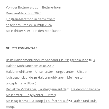
Von der Bettmeralp zum Bettmerhorn
Dresden-Marathon 2025
Jungfrau-Marathon in der Schweiz
engelhorn Brooks Laufcup 2024
Mein dritter 50er – Halden-Mohikaner
NEUESTE KOMMENTARE
Beim Haldenmohikaner im Saarland | laufseggenelauf.de
zu
3.
Halden Mohikaner am 04.06.2022
Haldenmohikaner – Unser erster – ungeplanter – Ultra :) |
laufseggenelauf.de
zu
Haldenmohikaner – Mein erster –
ungeplanter – Ultra :)
Der letzte Mohikaner | laufseggenelauf.de
zu
Haldenmohikaner –
Mein erster – ungeplanter – Ultra :)
Mein tägliches Hula Hoop | LaufKatrinLauf
zu
Laufen und Hula
Hoop?