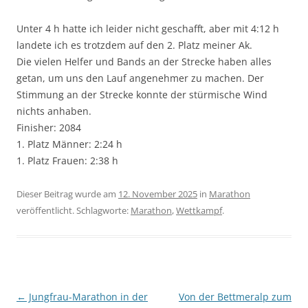
Unter 4 h hatte ich leider nicht geschafft, aber mit 4:12 h
landete ich es trotzdem auf den 2. Platz meiner Ak.
Die vielen Helfer und Bands an der Strecke haben alles
getan, um uns den Lauf angenehmer zu machen. Der
Stimmung an der Strecke konnte der stürmische Wind
nichts anhaben.
Finisher: 2084
1. Platz Männer: 2:24 h
1. Platz Frauen: 2:38 h
Dieser Beitrag wurde am
12. November 2025
in
Marathon
veröffentlicht. Schlagworte:
Marathon
,
Wettkampf
.
Beitragsnavigation
←
Jungfrau-Marathon in der
Von der Bettmeralp zum