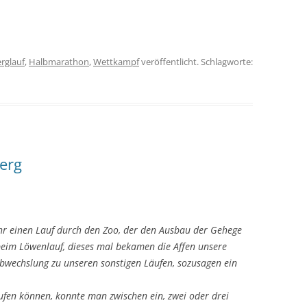
rglauf
,
Halbmarathon
,
Wettkampf
veröffentlicht. Schlagworte:
erg
ahr einen Lauf durch den Zoo, der den Ausbau der Gehege
beim Löwenlauf, dieses mal bekamen die Affen unsere
 Abwechslung zu unseren sonstigen Läufen, sozusagen ein
aufen können, konnte man zwischen ein, zwei oder drei