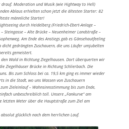
t drauf. Moderation und Musik (wie Hightway to Hell)
nden Ablaus erhielten schon jetzt die ältesten Starter: 82
älteste männliche Starter!
ightseeing durch Heidelberg (Friedrich-Ebert-Anlage –
 – Steingasse – Alte Brücke – Neuenheimer Landstraße –
osophenweg. Am Ende des Anstiegs gab es Gänsehautfeeling
on dicht gedrängten Zuschauern, die uns Läufer umjubelten
ereits gemeistert.
 den Wald in Richtung Ziegelhausen. Dort überquerten wir
ie Ziegelhäuser Brücke in Richtung Schlierbach. Die
uns. Bis zum Schloss bei ca. 19,5 km ging es immer wieder
ts in die Stadt, wo uns Massen von Zuschauern
s zum Zieleinlauf – Wahnsinnsstimmung bis zum Ende,
 einfach unbeschreiblich toll. Unsere „Fankurve“ am
e letzten Meter über die Hauptstraße zum Ziel am
l, absolut glücklich nach dem herrlichen Lauf.