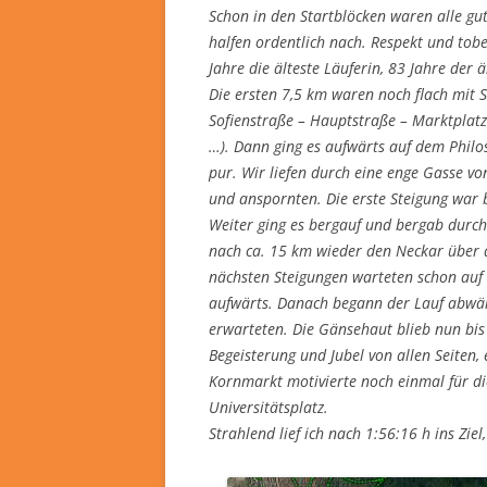
Schon in den Startblöcken waren alle gu
halfen ordentlich nach. Respekt und tobe
Jahre die älteste Läuferin, 83 Jahre der 
Die ersten 7,5 km waren noch flach mit S
Sofienstraße – Hauptstraße – Marktplatz
…). Dann ging es aufwärts auf dem Phil
pur. Wir liefen durch eine enge Gasse v
und anspornten. Die erste Steigung war b
Weiter ging es bergauf und bergab durch
nach ca. 15 km wieder den Neckar über d
nächsten Steigungen warteten schon auf 
aufwärts. Danach begann der Lauf abwär
erwarteten. Die Gänsehaut blieb nun bi
Begeisterung und Jubel von allen Seiten,
Kornmarkt motivierte noch einmal für di
Universitätsplatz.
Strahlend lief ich nach 1:56:16 h ins Zie