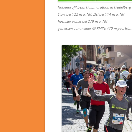
Höhenprofil beim Halbmarathon in Heidelberg
Start bei 122 m ü. NN, ZIel bei 114 m ü. NN
höchster Punkt bei 270 m ü. NN
gemessen von meiner GARMIN: 470 m pos. Höh