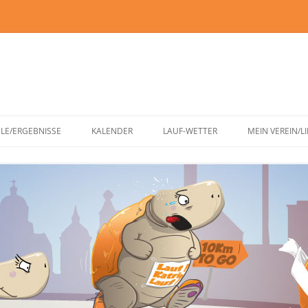
Zum
Inhalt
ELE/ERGEBNISSE
KALENDER
LAUF-WETTER
MEIN VEREIN/L
springen