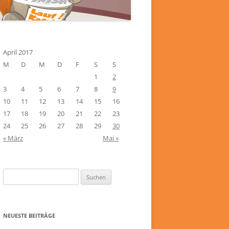
April 2017
M
D
M
D
F
S
S
1
2
3
4
5
6
7
8
9
10
11
12
13
14
15
16
17
18
19
20
21
22
23
24
25
26
27
28
29
30
« März
Mai »
Suchen
nach:
NEUESTE BEITRÄGE