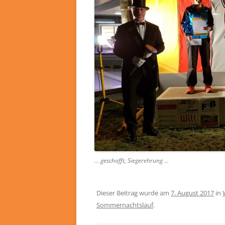
… geschafft, Siegerehrung …
Dieser Beitrag wurde am
7. August 2017
in
Sommernachtslauf
.