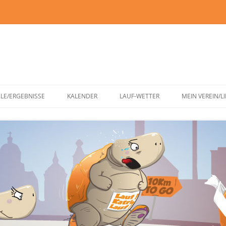
Zum
Inhalt
ELE/ERGEBNISSE
KALENDER
LAUF-WETTER
MEIN VEREIN/L
springen