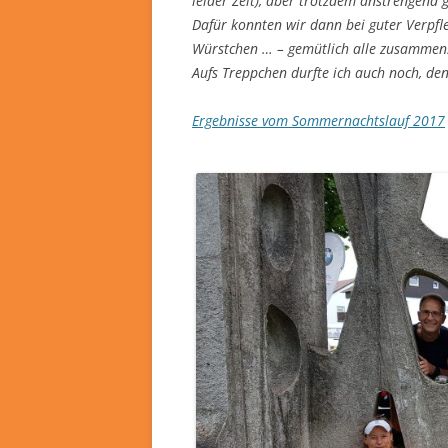
leider Zeit), aber trotzdem anstrengend 
Dafür konnten wir dann bei guter Verpfle
Würstchen … – gemütlich alle zusammens
Aufs Treppchen durfte ich auch noch, den
Ergebnisse vom Sommernachtslauf 2017