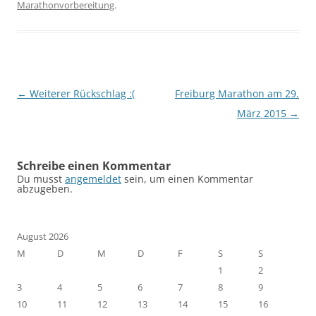
Marathonvorbereitung
.
Beitragsnavigation
←
Weiterer Rückschlag :(
Freiburg Marathon am 29.
März 2015
→
Schreibe einen Kommentar
Du musst
angemeldet
sein, um einen Kommentar
abzugeben.
August 2026
M
D
M
D
F
S
S
1
2
3
4
5
6
7
8
9
10
11
12
13
14
15
16