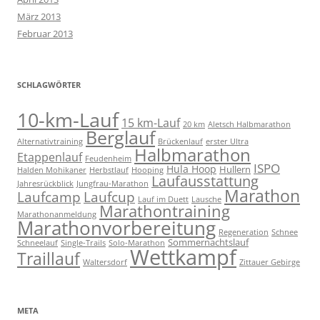
März 2013
Februar 2013
SCHLAGWÖRTER
10-km-Lauf
15 km-Lauf
20 km
Aletsch Halbmarathon
Berglauf
Alternativtraining
Brückenlauf
erster Ultra
Halbmarathon
Etappenlauf
Feudenheim
ISPO
Hula Hoop
Hullern
Halden Mohikaner
Herbstlauf
Hooping
Laufausstattung
Jahresrückblick
Jungfrau-Marathon
Marathon
Laufcamp
Laufcup
Lauf im Duett
Lausche
Marathontraining
Marathonanmeldung
Marathonvorbereitung
Regeneration
Schnee
Sommernachtslauf
Schneelauf
Single-Trails
Solo-Marathon
Wettkampf
Traillauf
Waltersdorf
Zittauer Gebirge
META