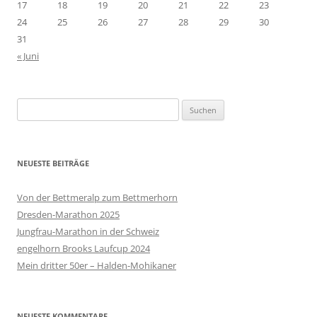
17
18
19
20
21
22
23
24
25
26
27
28
29
30
31
« Juni
Suchen
nach:
NEUESTE BEITRÄGE
Von der Bettmeralp zum Bettmerhorn
Dresden-Marathon 2025
Jungfrau-Marathon in der Schweiz
engelhorn Brooks Laufcup 2024
Mein dritter 50er – Halden-Mohikaner
NEUESTE KOMMENTARE