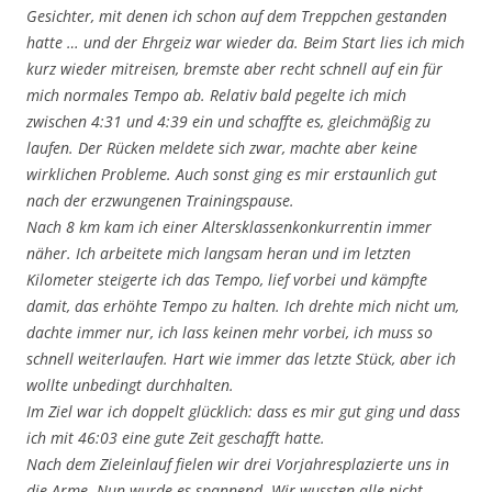
Gesichter, mit denen ich schon auf dem Treppchen gestanden
hatte … und der Ehrgeiz war wieder da. Beim Start lies ich mich
kurz wieder mitreisen, bremste aber recht schnell auf ein für
mich normales Tempo ab. Relativ bald pegelte ich mich
zwischen 4:31 und 4:39 ein und schaffte es, gleichmäßig zu
laufen. Der Rücken meldete sich zwar, machte aber keine
wirklichen Probleme. Auch sonst ging es mir erstaunlich gut
nach der erzwungenen Trainingspause.
Nach 8 km kam ich einer Altersklassenkonkurrentin immer
näher. Ich arbeitete mich langsam heran und im letzten
Kilometer steigerte ich das Tempo, lief vorbei und kämpfte
damit, das erhöhte Tempo zu halten. Ich drehte mich nicht um,
dachte immer nur, ich lass keinen mehr vorbei, ich muss so
schnell weiterlaufen. Hart wie immer das letzte Stück, aber ich
wollte unbedingt durchhalten.
Im Ziel war ich doppelt glücklich: dass es mir gut ging und dass
ich mit 46:03 eine gute Zeit geschafft hatte.
Nach dem Zieleinlauf fielen wir drei Vorjahresplazierte uns in
die Arme. Nun wurde es spannend. Wir wussten alle nicht,