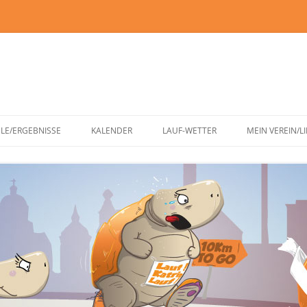
Zum
Inhalt
ELE/ERGEBNISSE
KALENDER
LAUF-WETTER
MEIN VEREIN/L
springen